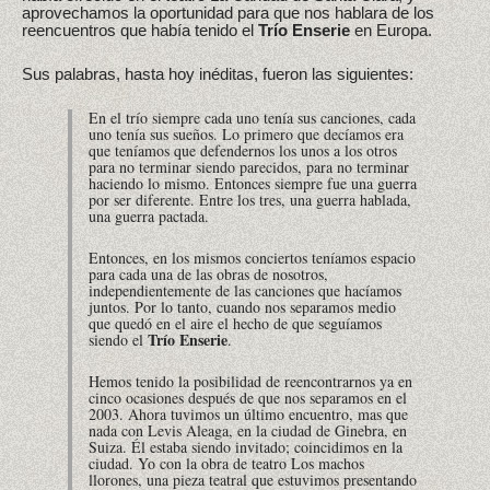
aprovechamos la oportunidad para que nos hablara de los
reencuentros que había tenido el
Trío Enserie
en Europa.
Sus palabras, hasta hoy inéditas, fueron las siguientes:
En el trío siempre cada uno tenía sus canciones, cada
uno tenía sus sueños. Lo primero que decíamos era
que teníamos que defendernos los unos a los otros
para no terminar siendo parecidos, para no terminar
haciendo lo mismo. Entonces siempre fue una guerra
por ser diferente. Entre los tres, una guerra hablada,
una guerra pactada.
Entonces, en los mismos conciertos teníamos espacio
para cada una de las obras de nosotros,
independientemente de las canciones que hacíamos
juntos. Por lo tanto, cuando nos separamos medio
que quedó en el aire el hecho de que seguíamos
Trío Enserie
siendo el
.
Hemos tenido la posibilidad de reencontrarnos ya en
cinco ocasiones después de que nos separamos en el
2003. Ahora tuvimos un último encuentro, mas que
nada con Levis Aleaga, en la ciudad de Ginebra, en
Suiza. Él estaba siendo invitado; coincidimos en la
ciudad. Yo con la obra de teatro Los machos
llorones, una pieza teatral que estuvimos presentando