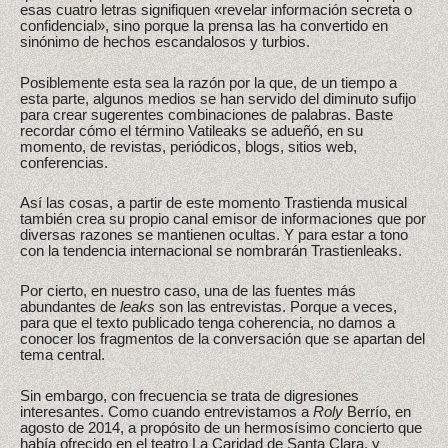
esas cuatro letras signifiquen «revelar información secreta o
confidencial», sino porque la prensa las ha convertido en
sinónimo de hechos escandalosos y turbios.
Posiblemente esta sea la razón por la que, de un tiempo a
esta parte, algunos medios se han servido del diminuto sufijo
para crear sugerentes combinaciones de palabras. Baste
recordar cómo el término Vatileaks se adueñó, en su
momento, de revistas, periódicos, blogs, sitios web,
conferencias.
Así las cosas, a partir de este momento Trastienda musical
también crea su propio canal emisor de informaciones que por
diversas razones se mantienen ocultas. Y para estar a tono
con la tendencia internacional se nombrarán Trastienleaks.
Por cierto, en nuestro caso, una de las fuentes más
abundantes de
leaks
son las entrevistas. Porque a veces,
para que el texto publicado tenga coherencia, no damos a
conocer los fragmentos de la conversación que se apartan del
tema central.
Sin embargo, con frecuencia se trata de digresiones
interesantes. Como cuando entrevistamos a
Roly
Berrío, en
agosto de 2014, a propósito de un hermosísimo concierto que
había ofrecido en el teatro La Caridad de Santa Clara, y