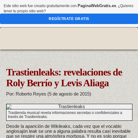
PaginaWebGratis.es
Este sitio web fue creado gratuitamente con
. ¿Quieres
tener tu propio sitio web?
REGÍSTRATE GRATIS
Trastienleaks: revelaciones de
Roly Berrío y Levis Aliaga
Por: Roberto Reyes (5 de agosto de 2015)
Trastienda musical revela informaciones secretas o confidenciales a
través de Trastienleaks.
Desde la aparición de Wikileaks, cada vez que el vocablo
anglosajón
leak
se une a alguna palabra resulta casi inevitable
que se respire una atmósfera morbosa. Y no es solo porque