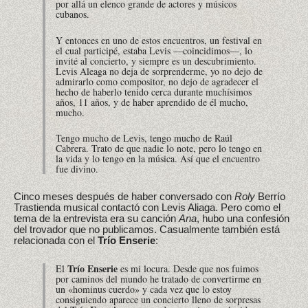
por allá un elenco grande de actores y músicos
cubanos.
Y entonces en uno de estos encuentros, un festival en
el cual participé, estaba Levis —coincidimos—, lo
invité al concierto, y siempre es un descubrimiento.
Levis Aleaga no deja de sorprenderme, yo no dejo de
admirarlo como compositor, no dejo de agradecer el
hecho de haberlo tenido cerca durante muchísimos
años, 11 años, y de haber aprendido de él mucho,
mucho.
Tengo mucho de Levis, tengo mucho de Raúl
Cabrera. Trato de que nadie lo note, pero lo tengo en
la vida y lo tengo en la música. Así que el encuentro
fue divino.
Cinco meses después de haber conversado con
Roly
Berrío
Trastienda musical contactó con Levis Aliaga. Pero como el
tema de la entrevista era su canción
Ana
, hubo una confesión
del trovador que no publicamos. Casualmente también está
relacionada con el
Trío Enserie
:
Trío Enserie
El
es mi locura. Desde que nos fuimos
por caminos del mundo he tratado de convertirme en
un «hominus cuerdo» y cada vez que lo estoy
consiguiendo aparece un concierto lleno de sorpresas