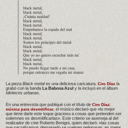
black metal,
black metal,
¡Cuánta maldad!
black metal,
black metal,
Empuñamos la espada del mal
black metal,
black metal,
Somos los príncipes del metal
black metal,
black metal,
Que yo no quiero escuchar más na'
black metal,
black metal,
No puedo llegar tarde a mi casa,
porque entonces me regaña mi mamá.
La pieza
Black metal
es una deliciosa caricatura.
la
Ciro Díaz
grabó con la banda
La Babosa Azul
y la incluyó en el álbum
Idioteces urbanas
.
En una entrevista que publiqué con el título de
Ciro Díaz:
, el músico declaró que «lo mejor
música para desmitificar
que tiene darle este toque gracioso a cosas que pretenden ser
solemnes es desmitificarlas». Este criterio se asemeja al del
realizador de cine Roberto Benigni, quien declaró: «las cosas
que sacralizamos demasiado se vuelven peligrosas; es mejor