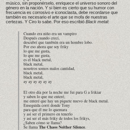
músico, sin proponérselo, enriquece el universo sonoro del
género en la nación. Y si bien es cierto que su humor con
frecuencia es corrosivo e iconoclasta, debe recordarse que
también es necesario el arte que se mofa de nuestras
certezas. Y Ciro lo sabe. Por eso escribió
Black metal
:
Cuando era niño era un vampiro
Después cuando crecí,
descubrí que también era un hombre lobo.
Por eso ahora que soy
friky
lo que me gusta,
lo que me gusta,
es el black metal,
black metal,
nosotros somos malos cantidad,
black metal,
black metal,
ay ay ay ay ay ay
El otro día por la noche me fui para G a
frikiar
y saben lo que me enteré,
me enteré que hay un piquete nuevo de black metal.
Enseguida corrí donde Tony
para que él me lo quemara
y así ser el primero en tenerlo
y así ser el más
friky
de todos los
frikys
,
¿Saben cómo se llama?
The Chaos Neither Silence
Se llama
.