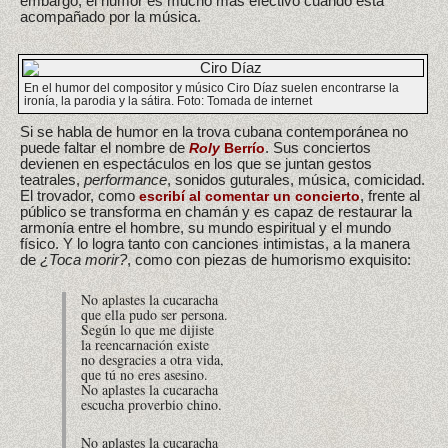
embargo, el humor es mucho más efectivo cuando está
acompañado por la música.
En el humor del compositor y músico Ciro Díaz suelen encontrarse la
ironía, la parodia y la sátira. Foto: Tomada de internet
Si se habla de humor en la trova cubana contemporánea no
puede faltar el nombre de
. Sus conciertos
Roly
Berrío
devienen en espectáculos en los que se juntan gestos
teatrales,
performance
, sonidos guturales, música, comicidad.
El trovador, como
, frente al
escribí al comentar un concierto
público se transforma en chamán y es capaz de restaurar la
armonía entre el hombre, su mundo espiritual y el mundo
físico. Y lo logra tanto con canciones intimistas, a la manera
de
¿Toca morir?
, como con piezas de humorismo exquisito:
No aplastes la cucaracha
que ella pudo ser persona.
Según lo que me dijiste
la reencarnación existe
no desgracies a otra vida,
que tú no eres asesino.
No aplastes la cucaracha
escucha proverbio chino.
No aplastes la cucaracha