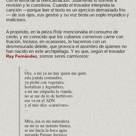
con el tema de la reencarnación. Sutilmente lo somete a
revisión y lo cuestiona. Cuando el trovador interpreta la
canción —porque leer el texto es un ejercicio demasiado frío
— de sus ojos, sus gestos y su voz brota un soplo impúdico y
malicioso.
A propósito, en la pieza
Roly
mencionaba el consumo de
cerdo, y es conocido que los cubanos comemos carne con
fruición. Incluso, en ocasiones, lo hacemos con un
desmesurado deleite, que provoca el asombro de quienes no
han nacido en este archipiélago. Y es que, según el trovador
, somos seres carnívoros:
Ray Fernández
...
Oye, a mí ya no hay quien me quite
esta jodida costumbre,
ya probé con vegetales,
hortalizas y legumbres,
a mí me empacha la vianda,
no se me da lo de herbívoro
eso va en el ADN
y el mío dice «carnívoro»
...
Mira, ésa es mi naturaleza
en mí es un instinto básico,
se me hacía la boca agua
mirando Parque Jurásico,