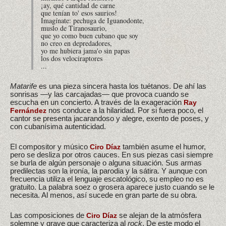
¡ay, qué cantidad de carne
que tenían to' esos saurios!
Imagínate: pechuga de Iguanodonte,
muslo de Tiranosaurio,
que yo como buen cubano que soy
no creo en depredadores,
yo me hubiera jama'o sin papas
los dos velociraptores
...
Matarife
es una pieza sincera hasta los tuétanos. De ahí las
sonrisas —y las carcajadas— que provoca cuando se
escucha en un concierto. A través de la exageración
Ray
nos conduce a la hilaridad. Por si fuera poco, el
Fernández
cantor se presenta jacarandoso y alegre, exento de poses, y
con cubanísima autenticidad.
El compositor y músico
también asume el humor,
Ciro Díaz
pero se desliza por otros cauces. En sus piezas casi siempre
se burla de algún personaje o alguna situación. Sus armas
predilectas son la ironía, la parodia y la sátira. Y aunque con
frecuencia utiliza el lenguaje escatológico, su empleo no es
gratuito. La palabra soez o grosera aparece justo cuando se le
necesita. Al menos, así sucede en gran parte de su obra.
Las composiciones de
se alejan de la atmósfera
Ciro Díaz
solemne y grave que caracteriza al
rock
. De este modo el