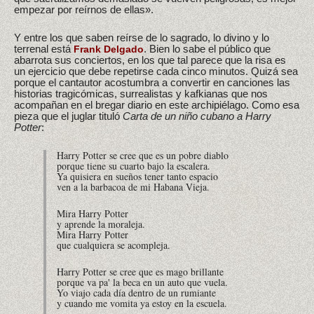
empezar por reírnos de ellas».
Y entre los que saben reírse de lo sagrado, lo divino y lo
terrenal está
. Bien lo sabe el público que
Frank Delgado
abarrota sus conciertos, en los que tal parece que la risa es
un ejercicio que debe repetirse cada cinco minutos. Quizá sea
porque el cantautor acostumbra a convertir en canciones las
historias tragicómicas, surrealistas y kafkianas que nos
acompañan en el bregar diario en este archipiélago. Como esa
pieza que el juglar tituló
Carta de un niño cubano a Harry
Potter
:
Harry Potter se cree que es un pobre diablo
porque tiene su cuarto bajo la escalera.
Ya quisiera en sueños tener tanto espacio
ven a la barbacoa de mi Habana Vieja.
Mira Harry Potter
y aprende la moraleja.
Mira Harry Potter
que cualquiera se acompleja.
Harry Potter se cree que es mago brillante
porque va pa' la beca en un auto que vuela.
Yo viajo cada día dentro de un rumiante
y cuando me vomita ya estoy en la escuela.