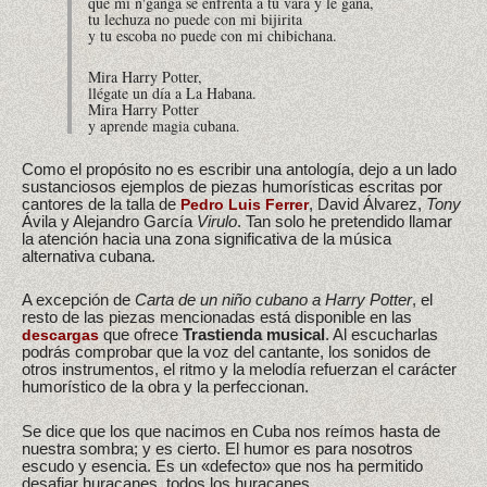
que mi n'ganga se enfrenta a tu vara y le gana,
tu lechuza no puede con mi bijirita
y tu escoba no puede con mi chibichana.
Mira Harry Potter,
llégate un día a La Habana.
Mira Harry Potter
y aprende magia cubana.
Como el propósito no es escribir una antología, dejo a un lado
sustanciosos ejemplos de piezas humorísticas escritas por
cantores de la talla de
, David Álvarez,
Tony
Pedro Luis Ferrer
Ávila y Alejandro García
Virulo
. Tan solo he pretendido llamar
la atención hacia una zona significativa de la música
alternativa cubana.
A excepción de
Carta de un niño cubano a Harry Potter
, el
resto de las piezas mencionadas está disponible en las
que ofrece
Trastienda musical
. Al escucharlas
descargas
podrás comprobar que la voz del cantante, los sonidos de
otros instrumentos, el ritmo y la melodía refuerzan el carácter
humorístico de la obra y la perfeccionan.
Se dice que los que nacimos en Cuba nos reímos hasta de
nuestra sombra; y es cierto. El humor es para nosotros
escudo y esencia. Es un «defecto» que nos ha permitido
desafiar huracanes, todos los huracanes.