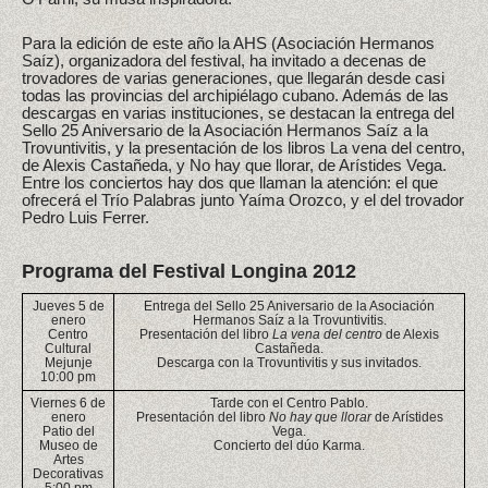
Para la edición de este año la AHS (Asociación Hermanos
Saíz), organizadora del festival, ha invitado a decenas de
trovadores de varias generaciones, que llegarán desde casi
todas las provincias del archipiélago cubano. Además de las
descargas en varias instituciones, se destacan la entrega del
Sello 25 Aniversario de la Asociación Hermanos Saíz a la
Trovuntivitis, y la presentación de los libros La vena del centro,
de Alexis Castañeda, y No hay que llorar, de Arístides Vega.
Entre los conciertos hay dos que llaman la atención: el que
ofrecerá el Trío Palabras junto Yaíma Orozco, y el del trovador
Pedro Luis Ferrer.
Programa del Festival Longina 2012
Jueves 5 de
Entrega del Sello 25 Aniversario de la Asociación
enero
Hermanos Saíz a la Trovuntivitis.
Centro
Presentación del libro
La vena del centro
de Alexis
Cultural
Castañeda.
Mejunje
Descarga con la Trovuntivitis y sus invitados.
10:00 pm
Viernes 6 de
Tarde con el Centro Pablo.
enero
Presentación del libro
No hay que llorar
de Arístides
Patio del
Vega.
Museo de
Concierto del dúo Karma.
Artes
Decorativas
5:00 pm