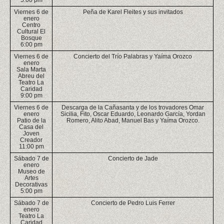
Viernes 6 de
Peña de Karel Fleites y sus invitados
enero
Centro
Cultural El
Bosque
6:00 pm
Viernes 6 de
Concierto del Trío Palabras y Yaíma Orozco
enero
Sala Marta
Abreu del
Teatro La
Caridad
9:00 pm
Viernes 6 de
Descarga de la Cañasanta y de los trovadores Omar
enero
Sicilia, Fito, Oscar Eduardo, Leonardo García, Yordan
Patio de la
Romero, Alito Abad, Manuel Bas y Yaíma Orozco.
Casa del
Joven
Creador
11:00 pm
Sábado 7 de
Concierto de Jade
enero
Museo de
Artes
Decorativas
5:00 pm
Sábado 7 de
Concierto de Pedro Luis Ferrer
enero
Teatro La
Caridad