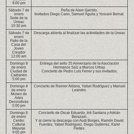
9:00 pm
Sábado 7 de
Peña de Alain Garrido.
enero
Invitados Diego Cano, Samuel Águila y Yosvani Bernal.
Sede de la
Uneac
10:30 pm
Sábado 7 de
Descarga abierta al finalizar las actividades de la Uneac
enero
Patio de la
Casa del
Joven
Creador
12:00 am
Domingo 8
Entrega del sello 25 Aniversario de la Asociación
de enero
Hermanos Saíz a Marcos Urbay.
Ciudad de
Concierto de Pedro Luis Ferrer y sus invitados.
Caibarién
5:00 pm
Domingo 8
Concierto de Reinier Aldana, Yatsel Rodríguez y Manuel
de enero
Leandro.
Museo de
Artes
Decorativas
5:00 pm
Domingo 8
Concierto de Oscar Eduardo, Inti Santana y Adrián
de enero
Berazaín.
Centro
Y al cierre la descarga con Audi Borges, Ramón David
Cultural
Fuentes, Yatsel Rodríguez, Diego Gutiérrez, Karel
Mejunje
Fleites.
9:00 pm