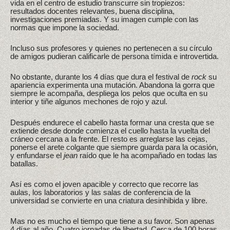
vida en el centro de estudio transcurre sin tropiezos:
resultados docentes relevantes, buena disciplina,
investigaciones premiadas. Y su imagen cumple con las
normas que impone la sociedad.
Incluso sus profesores y quienes no pertenecen a su círculo
de amigos pudieran calificarle de persona tímida e introvertida.
No obstante, durante los 4 días que dura el festival de
rock
su
apariencia experimenta una mutación. Abandona la gorra que
siempre le acompaña, despliega los pelos que oculta en su
interior y tiñe algunos mechones de rojo y azul.
Después endurece el cabello hasta formar una cresta que se
extiende desde donde comienza el cuello hasta la vuelta del
cráneo cercana a la frente. El resto es arreglarse las cejas,
ponerse el arete colgante que siempre guarda para la ocasión,
y enfundarse el
jean
raído que le ha acompañado en todas las
batallas.
Así es como el joven apacible y correcto que recorre las
aulas, los laboratorios y las salas de conferencia de la
universidad se convierte en una criatura desinhibida y libre.
Mas no es mucho el tiempo que tiene a su favor. Son apenas
4 días al año. Cuatro jornadas de libertad. Cerca de 100 horas