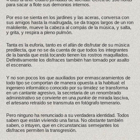
para sacar a flote sus demonios internos.
Por eso se sienta en los jardines y las aceras, conversa con
sus amigos hasta la madrugada, se da tragos largos de un ron
maloliente, mueve la cabeza al compás de la música, y salta,
y grita, y respira a pleno pulmón.
Tanta es la euforia, tanto es el afán de disfrutar de su música
predilecta, que no se da cuenta de que todos los integrantes
de la banda que está tocando tienen los rostros maquillados.
Definitivamente los disfraces también han tomado por asalto
el escenario.
Y no son pocos los que auxiliados por enmascaramientos de
todo tipo se comportan de manera opuesta a la habitual: el
ingeniero informático conocido por su timidez se transforma
en un cantante agresivo, la secretaria de un renombrado
administrativo se convierte en una
punkie
de mirada lasciva,
el artesano retraído se transmuta en fotógrafo temerario.
Pero ninguno ha renunciado a su verdadera identidad. Todos
saben que están viviendo una farsa. No obstante también
saben, o intuyen, que en circunstancias semejantes los
disfraces permiten la transgresión.