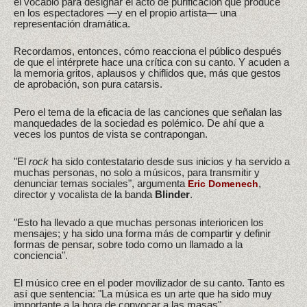
el vocablo para designar el acto de purificación que produce
en los espectadores —y en el propio artista— una
representación dramática.
Recordamos, entonces, cómo reacciona el público después
de que el intérprete hace una crítica con su canto. Y acuden a
la memoria gritos, aplausos y chiflidos que, más que gestos
de aprobación, son pura catarsis.
Pero el tema de la eficacia de las canciones que señalan las
manquedades de la sociedad es polémico. De ahí que a
veces los puntos de vista se contrapongan.
"El
rock
ha sido contestatario desde sus inicios y ha servido a
muchas personas, no solo a músicos, para transmitir y
denunciar temas sociales", argumenta
,
Eric Domenech
director y vocalista de la banda
Blinder
.
"Esto ha llevado a que muchas personas interioricen los
mensajes; y ha sido una forma más de compartir y definir
formas de pensar, sobre todo como un llamado a la
conciencia".
El músico cree en el poder movilizador de su canto. Tanto es
así que sentencia: "La música es un arte que ha sido muy
importante a la hora de convocar a las masas".