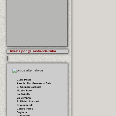
Tweets por @TrastiendaCuba
Cuba-Metal
Asociación Hermanos Saíz
El Caimán Barbudo
Maxim Rock
La Jiribilla
La Ventana
El Diablo Ilustrado
Segunda cita
Centro Pablo
Joyitazz
El taburete