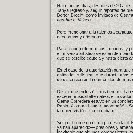
Hace pocos días, después de 20 años al
Tanya regresó y, según reportes de prens
Bertolt Brecht, como invitada de Osamu,
hombre está loco
.
Pero mencionar a la talentosa cantauto
necesarios y añorados.
Para regocijo de muchos cubanos, y para
el universo artístico se están derriba
que se percibe cautela y hasta cierta 
Es el caso de la autorización para que 
entidades artísticas que durante años
de distensión en la comunidad de músi
De ahí que en los últimos tiempos han s
escena musical alternativa: el trovador
Gema Corredera estuvo en un concierto
Pablo, Xiomara Laugart acompañó a San
también visitó el suelo cubano.
Sospecho que no es un proceso fácil. E
ya han aparecido— presiones y amenaz
inevitable que algunos compositores, c