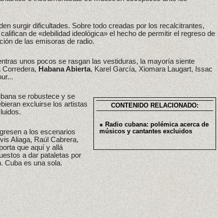
 surgir dificultades. Sobre todo creadas por los recalcitrantes,
califican de «debilidad ideológica» el hecho de permitir el regreso de
ción de las emisoras de radio.
entras unos pocos se rasgan las vestiduras, la mayoría siente
a Corredera,
Habana Abierta
, Karel García, Xiomara Laugart, Issac
ur...
cubana se robustece y se
bieran excluirse los artistas
CONTENIDO RELACIONADO:
luidos.
●
Radio cubana: polémica acerca de
egresen a los escenarios
músicos y cantantes excluidos
is Aliaga, Raúl Cabrera,
porta que aquí y allá
uestos a dar pataletas por
. Cuba es una sola.