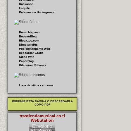
Rockason
Esquife
Palamúsica Underground
Punto hispano
BoosterBlog
Blogazos.com
DirectorioHis
Posicionamiento Web
Descargar Gratis
Sitios Web
Paperblog
Bitácoras Cubanas
Lista de sitios cercanos
IMPRIMIR ESTA PÁGINA O DESCARGARLA
COMO PDF
trastiendamusical.es.tl
Webutation