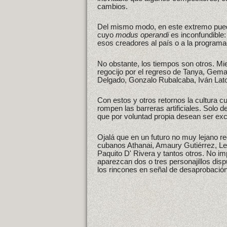
cambios.
Del mismo modo, en este extremo pueden
cuyo
modus operandi
es inconfundible: 
esos creadores al país o a la programa
No obstante, los tiempos son otros. Mi
regocijo por el regreso de Tanya, Gem
Delgado, Gonzalo Rubalcaba, Iván Lato
Con estos y otros retornos la cultura 
rompen las barreras artificiales. Solo de
que por voluntad propia desean ser exc
Ojalá que en un futuro no muy lejano r
cubanos Athanai, Amaury Gutiérrez, Lev
Paquito D' Rivera y tantos otros. No im
aparezcan dos o tres personajillos disp
los rincones en señal de desaprobación