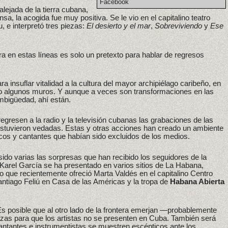
Facebook
ejada de la tierra cubana,
a, la acogida fue muy positiva. Se le vio en el capitalino teatro
 e interpretó tres piezas:
El desierto y el mar
,
Sobreviviendo
y
Ese
ra en estas líneas es solo un pretexto para hablar de regresos
 insuflar vitalidad a la cultura del mayor archipiélago caribeño, en
ndo algunos muros. Y aunque a veces son transformaciones en las
ambigüedad, ahí están.
regresen a la radio y la televisión cubanas las grabaciones de las
 estuvieron vedadas. Estas y otras acciones han creado un ambiente
cos y cantantes que habían sido excluidos de los medios.
ido varias las sorpresas que han recibido los seguidores de la
 Karel García se ha presentado en varios sitios de La Habana,
 que recientemente ofreció Marta Valdés en el capitalino Centro
tiago Feliú en Casa de las Américas y la tropa de
Habana Abierta
s posible que al otro lado de la frontera emerjan —probablemente
as para que los artistas no se presenten en Cuba. También será
antantes e instrumentistas se muestren escépticos ante los