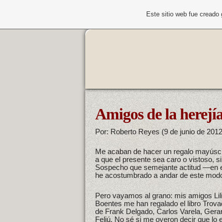
Este sitio web fue creado
Amigos de la herejía
Por: Roberto Reyes (9 de junio de 2012
Me acaban de hacer un regalo mayúscu
a que el presente sea caro o vistoso, s
Sospecho que semejante actitud —en e
he acostumbrado a andar de este modo 
Pero vayamos al grano: mis amigos Lil
Boentes me han regalado el libro Trova
de Frank Delgado, Carlos Varela, Gera
Feliú. No sé si me oyeron decir que lo 