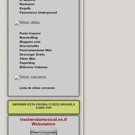
Rockason
Esquife
Palamúsica Underground
Punto hispano
BoosterBlog
Blogazos.com
DirectorioHis
Posicionamiento Web
Descargar Gratis
Sitios Web
Paperblog
Bitácoras Cubanas
Lista de sitios cercanos
IMPRIMIR ESTA PÁGINA O DESCARGARLA
COMO PDF
trastiendamusical.es.tl
Webutation