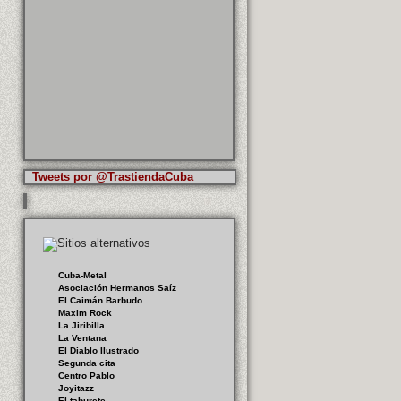
Tweets por @TrastiendaCuba
Cuba-Metal
Asociación Hermanos Saíz
El Caimán Barbudo
Maxim Rock
La Jiribilla
La Ventana
El Diablo Ilustrado
Segunda cita
Centro Pablo
Joyitazz
El taburete