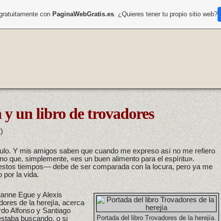
 gratuitamente con
PaginaWebGratis.es
. ¿Quieres tener tu propio sitio web?
 y un libro de trovadores
)
lo. Y mis amigos saben que cuando me expreso así no me refiero
ino que, simplemente, «es un buen alimento para el espíritu».
stos tiempos— debe de ser comparada con la locura, pero ya me
por la vida.
ianne Egue y Alexis
dores de la herejía, acerca
rdo Alfonso y Santiago
estaba buscando, o si
Portada del libro Trovadores de la herejía.