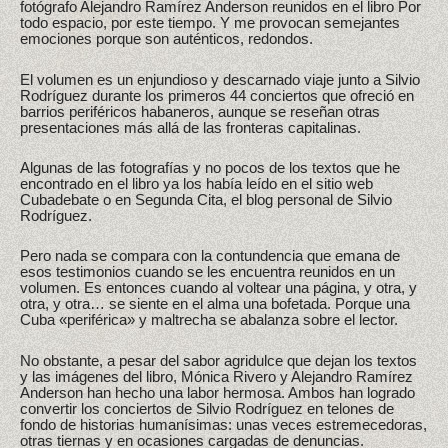
fotógrafo Alejandro Ramírez Anderson reunidos en el libro Por
todo espacio, por este tiempo. Y me provocan semejantes
emociones porque son auténticos, redondos.
El volumen es un enjundioso y descarnado viaje junto a Silvio
Rodríguez durante los primeros 44 conciertos que ofreció en
barrios periféricos habaneros, aunque se reseñan otras
presentaciones más allá de las fronteras capitalinas.
Algunas de las fotografías y no pocos de los textos que he
encontrado en el libro ya los había leído en el sitio web
Cubadebate o en Segunda Cita, el blog personal de Silvio
Rodríguez.
Pero nada se compara con la contundencia que emana de
esos testimonios cuando se les encuentra reunidos en un
volumen. Es entonces cuando al voltear una página, y otra, y
otra, y otra… se siente en el alma una bofetada. Porque una
Cuba «periférica» y maltrecha se abalanza sobre el lector.
No obstante, a pesar del sabor agridulce que dejan los textos
y las imágenes del libro, Mónica Rivero y Alejandro Ramírez
Anderson han hecho una labor hermosa. Ambos han logrado
convertir los conciertos de Silvio Rodríguez en telones de
fondo de historias humanísimas: unas veces estremecedoras,
otras tiernas y en ocasiones cargadas de denuncias.