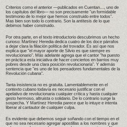
Criterios como el anterior —publicados en Cuentan…, uno de
los capítulos del libro— no son precisamente "un formidable
testimonio de lo mejor que hemos construido entre todos".
Mas bien son todo lo contrario. Son la antítesis de lo que
debimos haber construido.
Por otra parte, en el texto introductorio descubrimos un hecho
curioso: Martínez Heredia dedica cuatro de los doce párrafos
a dejar clara la filiación política del trovador. Es así que nos
explica que "el mayor aporte de Silvio es que siempre es
revolucionario". Más adelante agrega que el cantor "ha puesto
en práctica esta iniciativa de hacer conciertos en barrios muy
pobres desde una clara posición revolucionaria". Y además
sentencia que "es uno de los pensadores fundamentales de la
Revolución cubana".
Tanta insistencia no es gratuita. Lamentablemente en el
contexto cubano todavía es necesario justificar con el
apelativo de revolucionaria cualquier crítica y hasta cualquier
gesto hermoso, altruista o solidario. De lo contrario surge la
sospecha. Y Martínez Heredia parece que lo intuye e intenta
liberar al cantautor de cualquier culpa.
Es evidente que debemos seguir soñando con el tiempo en el
que no sea necesario agregar apostillas a los nombres y que