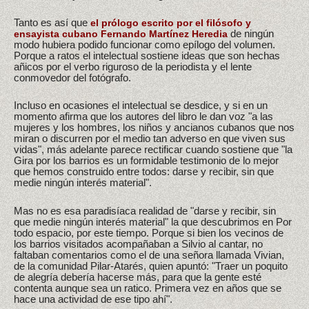
Tanto es así que
el prólogo escrito por el filósofo y
de ningún
ensayista cubano Fernando Martínez Heredia
modo hubiera podido funcionar como epílogo del volumen.
Porque a ratos el intelectual sostiene ideas que son hechas
añicos por el verbo riguroso de la periodista y el lente
conmovedor del fotógrafo.
Incluso en ocasiones el intelectual se desdice, y si en un
momento afirma que los autores del libro le dan voz "a las
mujeres y los hombres, los niños y ancianos cubanos que nos
miran o discurren por el medio tan adverso en que viven sus
vidas", más adelante parece rectificar cuando sostiene que "la
Gira por los barrios es un formidable testimonio de lo mejor
que hemos construido entre todos: darse y recibir, sin que
medie ningún interés material".
Mas no es esa paradisíaca realidad de "darse y recibir, sin
que medie ningún interés material" la que descubrimos en Por
todo espacio, por este tiempo. Porque si bien los vecinos de
los barrios visitados acompañaban a Silvio al cantar, no
faltaban comentarios como el de una señora llamada Vivian,
de la comunidad Pilar-Atarés, quien apuntó: "Traer un poquito
de alegría debería hacerse más, para que la gente esté
contenta aunque sea un ratico. Primera vez en años que se
hace una actividad de ese tipo ahí".