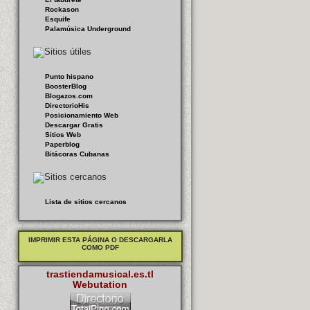
Rockason
Esquife
Palamúsica Underground
Punto hispano
BoosterBlog
Blogazos.com
DirectorioHis
Posicionamiento Web
Descargar Gratis
Sitios Web
Paperblog
Bitácoras Cubanas
Lista de sitios cercanos
IMPRIMIR ESTA PÁGINA O DESCARGARLA
COMO PDF
trastiendamusical.es.tl
Webutation