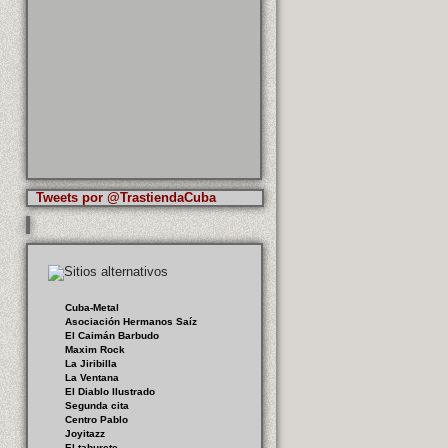
Tweets por @TrastiendaCuba
Cuba-Metal
Asociación Hermanos Saíz
El Caimán Barbudo
Maxim Rock
La Jiribilla
La Ventana
El Diablo Ilustrado
Segunda cita
Centro Pablo
Joyitazz
El taburete