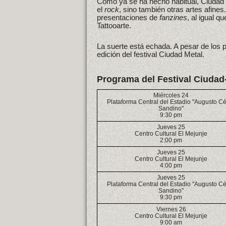
Como ya se ha hecho habitual, Ciudad
el
rock
, sino también otras artes afines
presentaciones de
fanzines
, al igual 
Tattooarte.
La suerte está echada. A pesar de los p
edición del festival Ciudad Metal.
Programa del Festival Ciudad
Miércoles 24
Plataforma Central del Estadio "Augusto C
Sandino"
9:30 pm
Jueves 25
Centro Cultural El Mejunje
2:00 pm
Jueves 25
Centro Cultural El Mejunje
4:00 pm
Jueves 25
Plataforma Central del Estadio "Augusto C
Sandino"
9:30 pm
Viernes 26
Centro Cultural El Mejunje
9:00 am