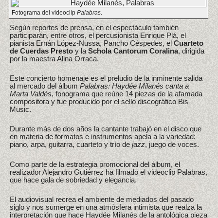
Fotograma del videoclip
Palabras
.
Según reportes de prensa, en el espectáculo también
participarán, entre otros, el percusionista Enrique Plá, el
pianista Ernán López-Nussa, Pancho Céspedes, el
Cuarteto
de Cuerdas Presto
y la
Schola Cantorum Coralina
, dirigida
por la maestra Alina Orraca.
Este concierto homenaje es el preludio de la inminente salida
al mercado del álbum
Palabras: Haydée Milanés canta a
Marta Valdés
, fonograma que reúne 14 piezas de la afamada
compositora y fue producido por el sello discográfico Bis
Music.
Durante más de dos años la cantante trabajó en el disco que
en materia de formatos e instrumentos apela a la variedad:
piano, arpa, guitarra, cuarteto y trío de
jazz
, juego de voces.
Como parte de la estrategia promocional del álbum, el
realizador Alejandro Gutiérrez ha filmado el videoclip Palabras,
que hace gala de sobriedad y elegancia.
El audiovisual recrea el ambiente de mediados del pasado
siglo y nos sumerge en una atmósfera intimista que realza la
interpretación que hace Haydée Milanés de la antológica pieza