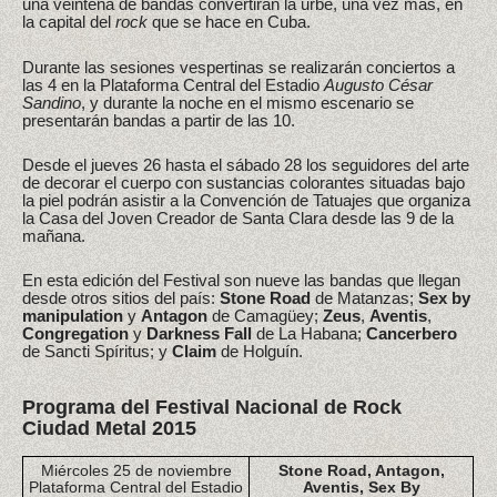
una veintena de bandas convertirán la urbe, una vez más, en
la capital del
rock
que se hace en Cuba.
Durante las sesiones vespertinas se realizarán conciertos a
las 4 en la Plataforma Central del Estadio
Augusto César
Sandino
, y durante la noche en el mismo escenario se
presentarán bandas a partir de las 10.
Desde el jueves 26 hasta el sábado 28 los seguidores del arte
de decorar el cuerpo con sustancias colorantes situadas bajo
la piel podrán asistir a la Convención de Tatuajes que organiza
la Casa del Joven Creador de Santa Clara desde las 9 de la
mañana.
En esta edición del Festival son nueve las bandas que llegan
desde otros sitios del país:
Stone Road
de Matanzas;
Sex by
manipulation
y
Antagon
de Camagüey;
Zeus
,
Aventis
,
Congregation
y
Darkness Fall
de La Habana;
Cancerbero
de Sancti Spíritus; y
Claim
de Holguín.
Programa del Festival Nacional de Rock
Ciudad Metal 2015
Miércoles 25 de noviembre
Stone Road, Antagon,
Plataforma Central del Estadio
Aventis, Sex By