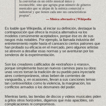
la conviertan en un estilo musical único y
reconocible, sino que agrupa gran número de géneros
musicales que se alejan de la música comercial o
industrial y que tienen cada uno sus características
propias''.
— Música alternativa | Wikipedia
Es loable que Wikipedia, al iniciar su definición, destaque la
contraposición que ofrece la música alternativa «a los
modelos comúnmente aceptados», porque ése es de sus
rasgos más notables. Por ejemplo, la llamada industria del
entretenimiento repite hasta el cansancio ciertos patrones que
han probado su eficacia en el mercado, pero algunos artistas
se atreven a desafiar esas normas y se aventuran por los
senderos de la experimentación.
Son los creadores calificados de «extraños» o «raros»,
porque simplemente buscan nuevos caminos para su obra:
unas veces toman la tradición de su pueblo para inyectarle
aires contemporáneos, otras beben de corrientes de
vanguardia, y, en ocasiones, llevan a sus canciones temas
tan controvertidos como la violencia, la marginación, los
conflictos armados o los desmanes del poder.
Mientras tanto, las tiendas de discos y videos musicales piden
a gritos otros horizontes, digamos que más apacibles, sin
complicaciones ni compromisos.