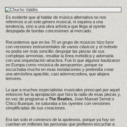
Es evidente que al hablar de música alternativa no nos
referimos a un solo género musical, ni siquiera a una
tendencia, sino a una obra artística que llega al oyente
despojada de burdas concesiones al mercado.
Recordemos que en los 70 un grupo de músicos hizo furor
con versiones instrumentales de varios clásicos y el método
no podía ser más sencillo: despojar las piezas de sus
complejas armonías, resaltar la línea melódica y adornarla
con una orquestación atractiva. Fue lo que algunos bautizaron
en Europa como «música de aeropuerto», porque se
escuchaba mucho en esas instalaciones y pretendía crear
una atmósfera apacible, casi adormecedora, que alejara
temores.
Lo que a muchos especialistas musicales preocupó por aquel
entonces fue la apropiación que hizo la radio de esas piezas y,
en vez de programar a
The Beatles
, Joan Manuel Serrat o
Chico Buarque, se saturaba a los oyentes con versiones
simplificadas de sus creaciones.
Era tan solo el comienzo de la apoteosis, porque ya hoy se
cuentan en millones las personas que prefieren escuchar a