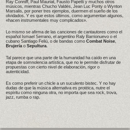
Ray Conniff, Paul Mauriat, Fausto Papetti y muchos otros
músicos, mientras Chucho Valdés, Jean Luc Ponty o Wynton
Marsalis, por poner tres ejemplos, duermen el sueño de los
olvidados. Y es que estos últimos, como argumentan algunos,
«hacen instrumentales muy complicados».
Lo mismo se afirma de las canciones de cantautores como el
español Ismael Serrano, el argentino Raly Barrionuevo o el
cubano Santiago Feliú, o de bandas como
Combat Noise
,
Brujería
o
Sepultura
.
Tal parece que una parte de la humanidad ha caído en una
etapa de somnolencia artística, que no le permite disfrutar de
propuestas con cierto nivel de elaboración, rigor o
autenticidad.
Es como preferir un chicle a un suculento bistec. Y no hay
dudas de que la música alternativa es protéica, nutre el
espíritu como ninguna otra, no importa que sea rock, trova,
jazz, rumba o rap.