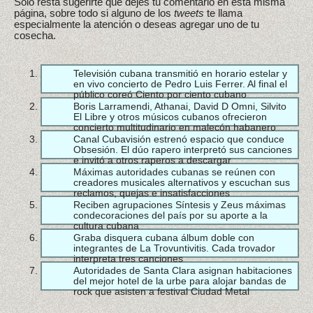
Solo resta sugerirte que dejes tu comentario en esta misma
página, sobre todo si alguno de los
tweets
te llama
especialmente la atención o deseas agregar uno de tu
cosecha.
Televisión cubana transmitió en horario estelar y
en vivo concierto de Pedro Luis Ferrer. Al final el
público coreó Ciento por ciento cubano
Boris Larramendi, Athanai, David D Omni, Silvito
El Libre y otros músicos cubanos ofrecieron
concierto multitudinario en malecón habanero
Canal Cubavisión estrenó espacio que conduce
Obsesión. El dúo rapero interpretó sus canciones
e invitó a otros raperos a descargar
Máximas autoridades cubanas se reúnen con
creadores musicales alternativos y escuchan sus
reclamos, quejas e insatisfacciones
Reciben agrupaciones Síntesis y Zeus máximas
condecoraciones del país por su aporte a la
cultura cubana
Graba disquera cubana álbum doble con
integrantes de La Trovuntivitis. Cada trovador
interpreta tres canciones
Autoridades de Santa Clara asignan habitaciones
del mejor hotel de la urbe para alojar bandas de
rock que asisten a festival Ciudad Metal