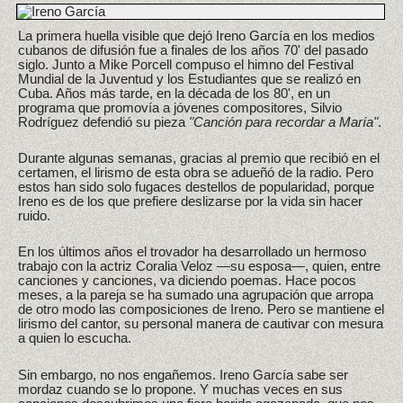
La primera huella visible que dejó Ireno García en los medios
cubanos de difusión fue a finales de los años 70' del pasado
siglo. Junto a Mike Porcell compuso el himno del Festival
Mundial de la Juventud y los Estudiantes que se realizó en
Cuba. Años más tarde, en la década de los 80', en un
programa que promovía a jóvenes compositores, Silvio
Rodríguez defendió su pieza
"Canción para recordar a María"
.
Durante algunas semanas, gracias al premio que recibió en el
certamen, el lirismo de esta obra se adueñó de la radio. Pero
estos han sido solo fugaces destellos de popularidad, porque
Ireno es de los que prefiere deslizarse por la vida sin hacer
ruido.
En los últimos años el trovador ha desarrollado un hermoso
trabajo con la actriz Coralia Veloz —su esposa—, quien, entre
canciones y canciones, va diciendo poemas. Hace pocos
meses, a la pareja se ha sumado una agrupación que arropa
de otro modo las composiciones de Ireno. Pero se mantiene el
lirismo del cantor, su personal manera de cautivar con mesura
a quien lo escucha.
Sin embargo, no nos engañemos. Ireno García sabe ser
mordaz cuando se lo propone. Y muchas veces en sus