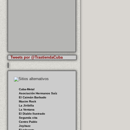
Tweets por @TrastiendaCuba
Cuba-Metal
Asociación Hermanos Saíz
El Caimán Barbudo
Maxim Rock
La Jiribilla
La Ventana
El Diablo Ilustrado
Segunda cita
Centro Pablo
Joyitazz
El taburete