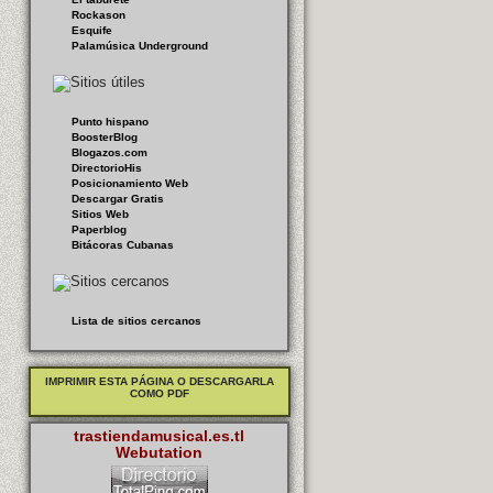
Rockason
Esquife
Palamúsica Underground
Punto hispano
BoosterBlog
Blogazos.com
DirectorioHis
Posicionamiento Web
Descargar Gratis
Sitios Web
Paperblog
Bitácoras Cubanas
Lista de sitios cercanos
IMPRIMIR ESTA PÁGINA O DESCARGARLA
COMO PDF
trastiendamusical.es.tl
Webutation