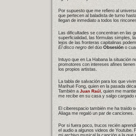
Por supuesto que me refiero al univers
que pertecen al baladista de turno has
llegan de inmediato a todos los rincones
Las dificultades se concentran en las g
superficialidad, las fórmulas simples,
lejos de las fronteras capitalinas pode
El disco negro
del dúo
Obsesión
o cua
Intuyo que en La Habana la situación n
promotores con intereses afines tienen 
los propios artistas.
La tabla de salvación para los que vivi
Marihué Fong, quien en la pasada déc
También a
, quien me mantie
Juan Raúl
me recibe en su casa y salgo cargado 
El ciberespacio también me ha traído s
Aliaga me regaló un par de canciones.
Por si fuera poco, trucos recién apren
el audio a algunos videos de Youtube. 
mi archivo musical la canción a la que 