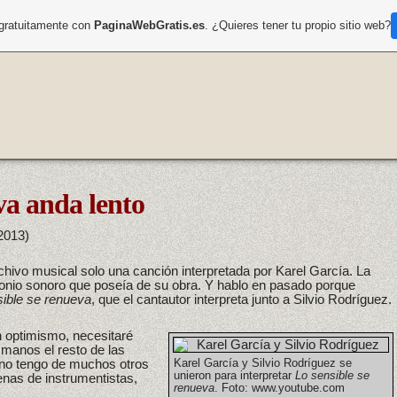
 gratuitamente con
PaginaWebGratis.es
. ¿Quieres tener tu propio sitio web?
va anda lento
2013)
hivo musical solo una canción interpretada por Karel García. La
imonio sonoro que poseía de su obra. Y hablo en pasado porque
sible se renueva
, que el cantautor interpreta junto a Silvio Rodríguez.
n optimismo, necesitaré
 manos el resto de las
 no tengo de muchos otros
Karel García y Silvio Rodríguez se
unieron para interpretar
Lo sensible se
enas de instrumentistas,
renueva
. Foto: www.youtube.com