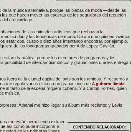
o de la música alternativa, porque las piezas de moda —desde las
ta las que hacen mover las caderas de los seguidores del reguetón—
 del archipiélago.
rabaciones de las entidades artísticas que rechazan la
 la mediocridad y las tendencias de moda. De ahí que quienes vivimos
mos estar dos, cuatro o diez años intentando encontrar, por ejemplo,
lquiera de los fonogramas grabados por Aldo López Gavilán.
o es tan dramática, porque los directores de programas y los
la posibilidad de intercambiar discos y grabaciones que les entregan
mos fuera de la ciudad capital del país son los amigos. Y recuerdo a
ada me regaló varios discos con grabaciones de
.
A guitarra limpia
ne al tanto de la escena roquera cubana. Y a Carlos Fornés, quien
de música.
orpresas: Athanai me hizo llegar su álbum más reciente; y Levis
didos me están permitiendo extraer
Fue así como pude incorporar a
CONTENIDO RELACIONADO:
me referí en las primeras líneas.