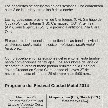
Los conciertos se agruparán en dos sesiones: una comenzará
a las 3 de la tarde y otra a las 9 de la noche.
Las agrupaciones provienen de Cienfuegos (CF), Santiago de
Cuba (SC), La Habana (HB), Camagüey (CG), Artemisa
(AM), Sancti Spiritus (SS) y la provincia anfitriona Villa Clara
(VC).
El espectro de tendencias que defienden las bandas invitadas
es diverso:
punk
, metal melódico,
metalcore
,
death metal
,
hardcore
…
Como sucedió en otras ediciones del evento, en esta también
habrá convenciones de tatuajes. Los seguidores del arte de
decorar el cuerpo humano podrán reunirse en la Casa del
Joven Creador en Santa Clara, desde el jueves 27 de
noviembre hasta el sábado 29 siempre a las 9:00 a.m..
Programa del Festival Ciudad Metal 2014
Miércoles 26
Akupunktura (CF), Shock (VCL),
Plataforma Central del
Metastasys (SC)
Estadio "Augusto César