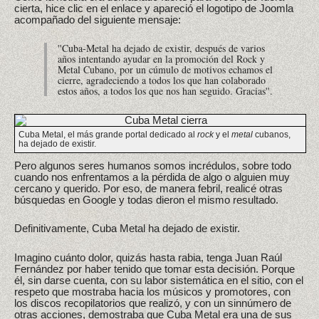
cierta, hice clic en el enlace y apareció el logotipo de Joomla
acompañado del siguiente mensaje:
''Cuba-Metal ha dejado de existir, después de varios
años intentando ayudar en la promoción del Rock y
Metal Cubano, por un cúmulo de motivos echamos el
cierre, agradeciendo a todos los que han colaborado
estos años, a todos los que nos han seguido. Gracias''.
Cuba Metal, el más grande portal dedicado al
rock
y el
metal
cubanos,
ha dejado de existir.
Pero algunos seres humanos somos incrédulos, sobre todo
cuando nos enfrentamos a la pérdida de algo o alguien muy
cercano y querido. Por eso, de manera febril, realicé otras
búsquedas en Google y todas dieron el mismo resultado.
Definitivamente, Cuba Metal ha dejado de existir.
Imagino cuánto dolor, quizás hasta rabia, tenga Juan Raúl
Fernández por haber tenido que tomar esta decisión. Porque
él, sin darse cuenta, con su labor sistemática en el sitio, con el
respeto que mostraba hacia los músicos y promotores, con
los discos recopilatorios que realizó, y con un sinnúmero de
otras acciones, demostraba que Cuba Metal era una de sus