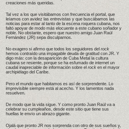
creaciones más queridas.
Tal vez a los que visitábamos con frecuencia el portal, que
leíamos con avidez las entrevistas y que buscábamos las
noticias para estar al tanto de la escena roquera cubana, nos
faltó apoyar de modo más elocuente a este cubano soñador y
noble. No obstante, espero que nuestro amigo Juan Raúl
Fernández (JR) sepa disculparnos.
No exagero si afirmo que todos los seguidores del
rock
hemos contraído una impagable deuda de gratitud con JR. Y
digo más: con la desaparición de Cuba Metal la cultura
cubana se resiente, porque se ha esfumado de internet un
caudal inapreciable de información sobre el
rock
en el mayor
archipiélago del Caribe.
Pero el mundo que habitamos es así de sorprendente. Lo
imprevisible siempre está al acecho. Y los lamentos nada
resuelven.
De modo que la vida sigue. Y como pronto Juan Raúl va a
celebrar su cumpleaños, desde este sitio que tiene sus
huellas le envío un abrazo gigante.
Ojalá que pronto JR nos sorprenda con otro de sus sueños y,