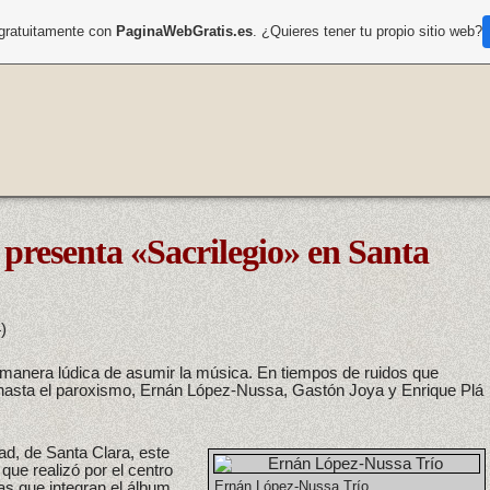
 gratuitamente con
PaginaWebGratis.es
. ¿Quieres tener tu propio sitio web?
presenta «Sacrilegio» en Santa
)
 manera lúdica de asumir la música. En tiempos de ruidos que
 hasta el paroxismo, Ernán López-Nussa, Gastón Joya y Enrique Plá
dad, de Santa Clara, este
 que realizó por el centro
zas que integran el álbum
Ernán López-Nussa Trío.