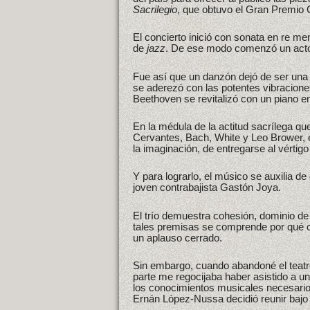
Sacrilegio
, que obtuvo el Gran Premio
El concierto inició con sonata en re me
de
jazz
. De ese modo comenzó un acto 
Fue así que un danzón dejó de ser una
se aderezó con las potentes vibracione
Beethoven se revitalizó con un piano e
En la médula de la actitud sacrílega q
Cervantes, Bach, White y Leo Brower, en
la imaginación, de entregarse al vértigo 
Y para lograrlo, el músico se auxilia de
joven contrabajista Gastón Joya.
El trío demuestra cohesión, dominio de
tales premisas se comprende por qué c
un aplauso cerrado.
Sin embargo, cuando abandoné el teatr
parte me regocijaba haber asistido a un
los conocimientos musicales necesarios
Ernán López-Nussa decidió reunir bajo 