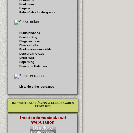
Rockason
Esquife
Palamúsica Underground
Punto hispano
BoosterBlog
Blogazos.com
DirectorioHis
Posicionamiento Web
Descargar Gratis
Sitios Web
Paperblog
Bitácoras Cubanas
Lista de sitios cercanos
IMPRIMIR ESTA PÁGINA O DESCARGARLA
COMO PDF
trastiendamusical.es.tl
Webutation