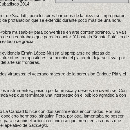
 Cubadisco 2014.
nor de Scarlatti, pero los aires barrocos de la pieza se impregnaron
de profanación que se extendió durante poco más de una hora.
 «obra museable» para convertirse en arte contemporáneo. Un vals
s de un contrabajo que parecía cantar. Y hasta la Sonata Patética de
n estado de gracia.
ue evidencia Ernán López-Nussa al apropiarse de piezas de
tre otros compositores, se percibe el placer de dejarse llevar por
del arte sin fronteras.
 dos virtuosos: el veterano maestro de la percusión Enrique Plá y el
 los instrumentos, pasión por la música y deseos de divertirse. Con
ada vez que terminaba una interpretación el público agradecía con
o La Caridad lo hice con dos sentimientos encontrados. Por una
 concierto hermoso, singular. Pero, por otra, lamentaba no poseer
 para escribir el artículo enjundioso que merecen las obras que
el apelativo de
Sacrilegio
.