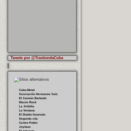
Tweets por @TrastiendaCuba
Cuba-Metal
Asociación Hermanos Saíz
El Caimán Barbudo
Maxim Rock
La Jiribilla
La Ventana
El Diablo Ilustrado
Segunda cita
Centro Pablo
Joyitazz
El taburete