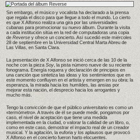
Sin embargo, el músico y vocalista ha declarado a la prensa
que regala el disco para que llegue a todo el mundo. Lo cierto
es que X Alfonso realiza una gira por las universidades
cubanas para promocionar su nuevo álbum. Durante la visita
a cada institución sitúa en la red de computadoras una copia
de
Reverse
y ofrece un concierto. Así sucedió este miércoles
28 de septiembre en la Universidad Central Marta Abreu de
Las Villas, en Santa Clara.
La presentación de X Alfonso se inició cerca de las 10 de la
noche con la pieza
Soy
, la pista número nueve de su reciente
fonograma. Energía roquera y declaración de principios en
una canción que sintetiza las ideas y los sentimientos que en
este momento confluyen en el artista y emergen en su obra: la
esperanza, la mirada hacia los humildes, las ansias por
mejorar esta nación, el desprecio hacia los arrogantes y
mucho más.
Tengo la convicción de que el público universitario es como un
«termómetro». A través de él se puede medir, pongamos por
caso, el nivel de aceptación que tiene una medida
implementada en la ciudad, o valorar la calidad de un libro, o,
como en este caso, demostrar el impacto real de un creador
musical. Y la agitación, la euforia y los aplausos que provocó
X Alfonso en el concierto fueron harto elocuentes.